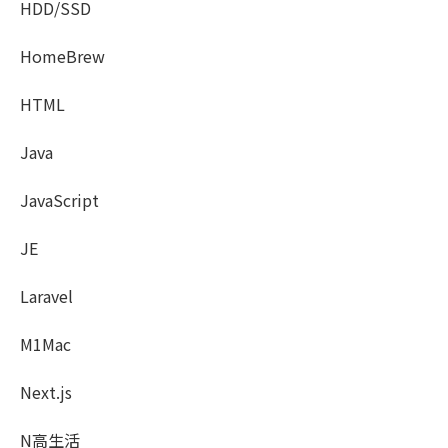
HDD/SSD
HomeBrew
HTML
Java
JavaScript
JE
Laravel
M1Mac
Next.js
N高生活