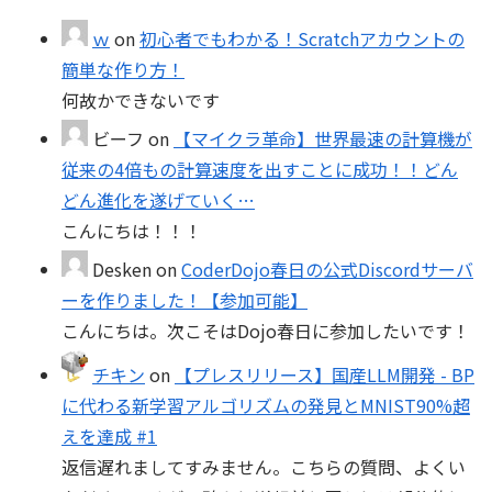
ｗ
on
初心者でもわかる！Scratchアカウントの
簡単な作り方！
何故かできないです
ビーフ
on
【マイクラ革命】世界最速の計算機が
従来の4倍もの計算速度を出すことに成功！！どん
どん進化を遂げていく…
こんにちは！！！
Desken
on
CoderDojo春日の公式Discordサーバ
ーを作りました！【参加可能】
こんにちは。次こそはDojo春日に参加したいです！
チキン
on
【プレスリリース】国産LLM開発 - BP
に代わる新学習アルゴリズムの発見とMNIST90%超
えを達成 #1
返信遅れましてすみません。こちらの質問、よくい