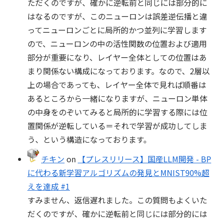
ただくのですが、確かに逆転前と同じには部分的に
はなるのですが、このニューロンは誤差逆伝播と違
ってニューロンごとに局所的かつ並列に学習します
ので、ニューロンの中の活性関数の位置および適用
部分が重要になり、レイヤー全体としての位置はあ
まり関係ない構成になっております。なので、2層以
上の場合であっても、レイヤー全体で見れば順番は
あるところから一緒になりますが、ニューロン単体
の中身をのぞいてみると局所的に学習する際には位
置関係が逆転している＝それで学習が成功してしま
う、という構造になっております。
チキン
on
【プレスリリース】国産LLM開発 - BP
に代わる新学習アルゴリズムの発見とMNIST90%超
えを達成 #1
すみません、返信遅れました。この質問もよくいた
だくのですが、確かに逆転前と同じには部分的には