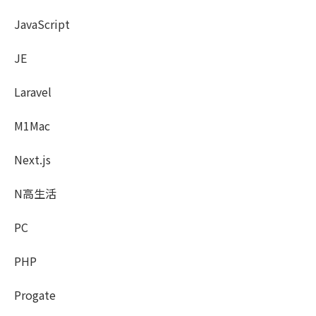
JavaScript
JE
Laravel
M1Mac
Next.js
N高生活
PC
PHP
Progate