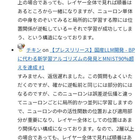
上の場合であっても、レイヤー全体で見れば順番は
あるところから一緒になりますが、ニューロン単体
の中身をのぞいてみると局所的に学習する際には位
置関係が逆転している＝それで学習が成功してしま
う、という構造になっております。
チキン
on
【プレスリリース】国産LLM開発 - BP
に代わる新学習アルゴリズムの発見とMNIST90%超
えを達成 #1
すみません、返信遅れました。この質問もよくいた
だくのですが、確かに逆転前と同じには部分的には
なるのですが、このニューロンは誤差逆伝播と違っ
てニューロンごとに局所的かつ並列に学習しますの
で、ニューロンの中の活性関数の位置および適用部
分が重要になり、レイヤー全体としての位置はあま
り関係ない構成になっております。なので、2層以上
の場合であっても、レイヤー全体で見れば順番はあ