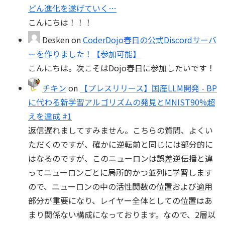
どん進化を遂げていく…
こんにちは！！！
Desken
on
CoderDojo春日の公式Discordサーバ
ーを作りました！【参加可能】
こんにちは。次こそはDojo春日に参加したいです！
チキン
on
【プレスリリース】国産LLM開発 - BP
に代わる新学習アルゴリズムの発見とMNIST90%超
えを達成 #1
返信遅れましてすみません。こちらの質問、よくい
ただくのですが、確かに逆転前と同じには部分的に
はなるのですが、このニューロンは誤差逆伝播と違
ってニューロンごとに局所的かつ並列に学習します
ので、ニューロンの中の活性関数の位置および適用
部分が重要になり、レイヤー全体としての位置はあ
まり関係ない構成になっております。なので、2層以