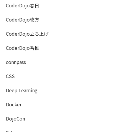
CoderDojo春日
CoderDojo枚方
CoderDojo立ち上げ
CoderDojo香椎
connpass
CSS
Deep Learning
Docker
DojoCon