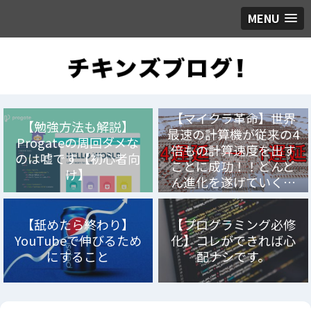
MENU
【マイクラ革命】世界
【勉強方法も解説】
最速の計算機が従来の4
Progateの周回ダメな
倍もの計算速度を出す
のは嘘です【初心者向
ことに成功！！どんど
け】
ん進化を遂げていく…
【舐めたら終わり】
【プログラミング必修
YouTubeで伸びるため
化】コレができれば心
にすること
配ナシです。