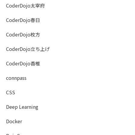
CoderDojo太宰府
CoderDojo春日
CoderDojo枚方
CoderDojo立ち上げ
CoderDojo香椎
connpass
CSS
Deep Learning
Docker