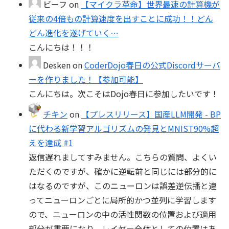
ビーフ
on
【マイクラ革命】世界最速の計算機が
従来の4倍もの計算速度を出すことに成功！！どん
どん進化を遂げていく…
こんにちは！！！
Desken
on
CoderDojo春日の公式Discordサーバ
ーを作りました！【参加可能】
こんにちは。次こそはDojo春日に参加したいです！
チキン
on
【プレスリリース】国産LLM開発 - BP
に代わる新学習アルゴリズムの発見とMNIST90%超
えを達成 #1
返信遅れましてすみません。こちらの質問、よくい
ただくのですが、確かに逆転前と同じには部分的に
はなるのですが、このニューロンは誤差逆伝播と違
ってニューロンごとに局所的かつ並列に学習します
ので、ニューロンの中の活性関数の位置および適用
部分が重要になり、レイヤー全体としての位置はあ