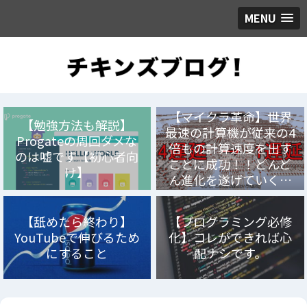
MENU
【マイクラ革命】世界
【勉強方法も解説】
最速の計算機が従来の4
Progateの周回ダメな
倍もの計算速度を出す
のは嘘です【初心者向
ことに成功！！どんど
け】
ん進化を遂げていく…
【舐めたら終わり】
【プログラミング必修
YouTubeで伸びるため
化】コレができれば心
にすること
配ナシです。