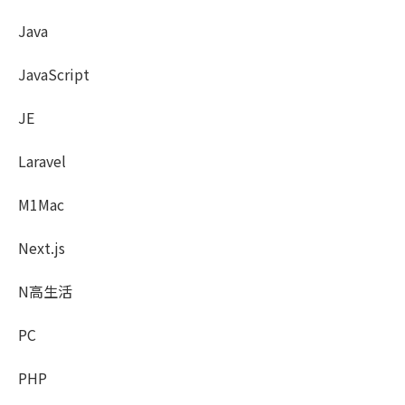
Java
JavaScript
JE
Laravel
M1Mac
Next.js
N高生活
PC
PHP