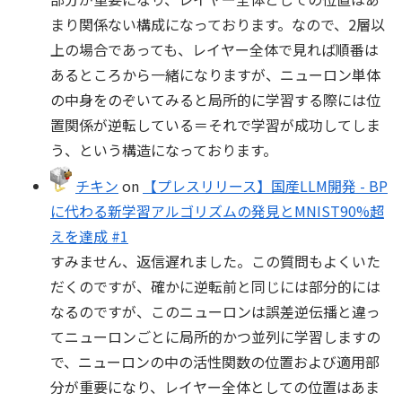
まり関係ない構成になっております。なので、2層以
上の場合であっても、レイヤー全体で見れば順番は
あるところから一緒になりますが、ニューロン単体
の中身をのぞいてみると局所的に学習する際には位
置関係が逆転している＝それで学習が成功してしま
う、という構造になっております。
チキン
on
【プレスリリース】国産LLM開発 - BP
に代わる新学習アルゴリズムの発見とMNIST90%超
えを達成 #1
すみません、返信遅れました。この質問もよくいた
だくのですが、確かに逆転前と同じには部分的には
なるのですが、このニューロンは誤差逆伝播と違っ
てニューロンごとに局所的かつ並列に学習しますの
で、ニューロンの中の活性関数の位置および適用部
分が重要になり、レイヤー全体としての位置はあま