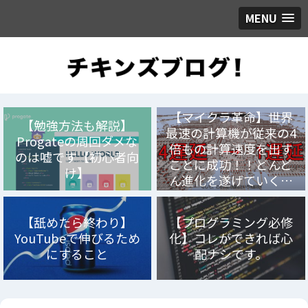
MENU
【マイクラ革命】世界
【勉強方法も解説】
最速の計算機が従来の4
Progateの周回ダメな
倍もの計算速度を出す
のは嘘です【初心者向
ことに成功！！どんど
け】
ん進化を遂げていく…
【舐めたら終わり】
【プログラミング必修
YouTubeで伸びるため
化】コレができれば心
にすること
配ナシです。