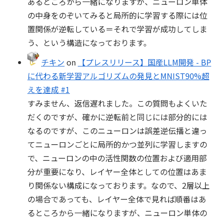
あるところから一緒になりますが、ニューロン単体
の中身をのぞいてみると局所的に学習する際には位
置関係が逆転している＝それで学習が成功してしま
う、という構造になっております。
チキン
on
【プレスリリース】国産LLM開発 - BP
に代わる新学習アルゴリズムの発見とMNIST90%超
えを達成 #1
すみません、返信遅れました。この質問もよくいた
だくのですが、確かに逆転前と同じには部分的には
なるのですが、このニューロンは誤差逆伝播と違っ
てニューロンごとに局所的かつ並列に学習しますの
で、ニューロンの中の活性関数の位置および適用部
分が重要になり、レイヤー全体としての位置はあま
り関係ない構成になっております。なので、2層以上
の場合であっても、レイヤー全体で見れば順番はあ
るところから一緒になりますが、ニューロン単体の