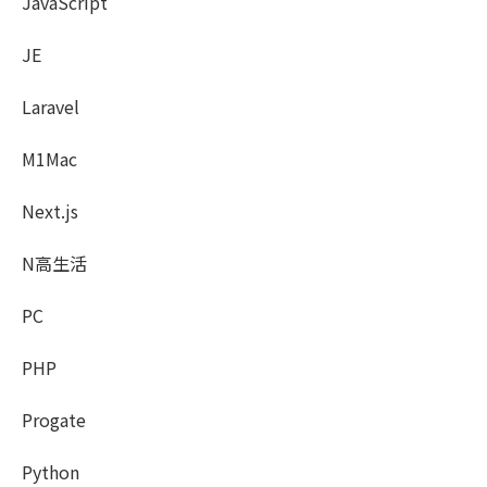
JavaScript
JE
Laravel
M1Mac
Next.js
N高生活
PC
PHP
Progate
Python