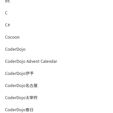
BE
C
C#
Cocoon
CoderDojo
CoderDojo Advent Calendar
CoderDojo伊予
CoderDojo名古屋
CoderDojo太宰府
CoderDojo春日