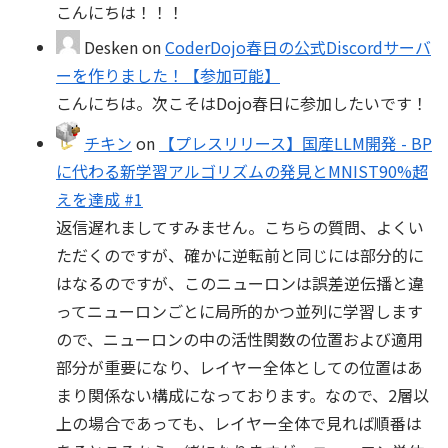
こんにちは！！！
Desken
on
CoderDojo春日の公式Discordサーバ
ーを作りました！【参加可能】
こんにちは。次こそはDojo春日に参加したいです！
チキン
on
【プレスリリース】国産LLM開発 - BP
に代わる新学習アルゴリズムの発見とMNIST90%超
えを達成 #1
返信遅れましてすみません。こちらの質問、よくい
ただくのですが、確かに逆転前と同じには部分的に
はなるのですが、このニューロンは誤差逆伝播と違
ってニューロンごとに局所的かつ並列に学習します
ので、ニューロンの中の活性関数の位置および適用
部分が重要になり、レイヤー全体としての位置はあ
まり関係ない構成になっております。なので、2層以
上の場合であっても、レイヤー全体で見れば順番は