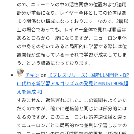
ので、ニューロンの中の活性関数の位置および適用
部分が重要になり、レイヤー全体としての位置はあ
まり関係ない構成になっております。なので、2層以
上の場合であっても、レイヤー全体で見れば順番は
あるところから一緒になりますが、ニューロン単体
の中身をのぞいてみると局所的に学習する際には位
置関係が逆転している＝それで学習が成功してしま
う、という構造になっております。
チキン
on
【プレスリリース】国産LLM開発 - BP
に代わる新学習アルゴリズムの発見とMNIST90%超
えを達成 #1
すみません、返信遅れました。この質問もよくいた
だくのですが、確かに逆転前と同じには部分的には
なるのですが、このニューロンは誤差逆伝播と違っ
てニューロンごとに局所的かつ並列に学習しますの
で、ニューロンの中の活性関数の位置および適用部