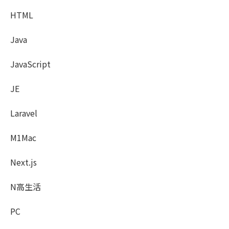
HTML
Java
JavaScript
JE
Laravel
M1Mac
Next.js
N高生活
PC