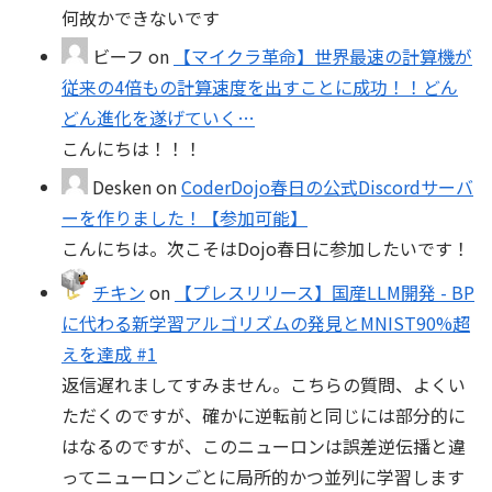
何故かできないです
ビーフ
on
【マイクラ革命】世界最速の計算機が
従来の4倍もの計算速度を出すことに成功！！どん
どん進化を遂げていく…
こんにちは！！！
Desken
on
CoderDojo春日の公式Discordサーバ
ーを作りました！【参加可能】
こんにちは。次こそはDojo春日に参加したいです！
チキン
on
【プレスリリース】国産LLM開発 - BP
に代わる新学習アルゴリズムの発見とMNIST90%超
えを達成 #1
返信遅れましてすみません。こちらの質問、よくい
ただくのですが、確かに逆転前と同じには部分的に
はなるのですが、このニューロンは誤差逆伝播と違
ってニューロンごとに局所的かつ並列に学習します