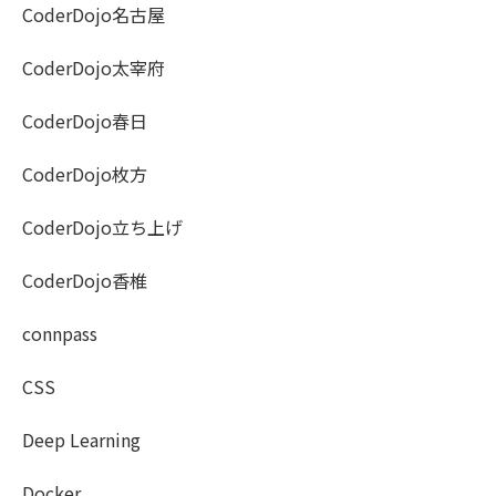
CoderDojo名古屋
CoderDojo太宰府
CoderDojo春日
CoderDojo枚方
CoderDojo立ち上げ
CoderDojo香椎
connpass
CSS
Deep Learning
Docker