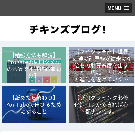
MENU
【マイクラ革命】世界
【勉強方法も解説】
最速の計算機が従来の4
Progateの周回ダメな
倍もの計算速度を出す
のは嘘です【初心者向
ことに成功！！どんど
け】
ん進化を遂げていく…
【舐めたら終わり】
【プログラミング必修
YouTubeで伸びるため
化】コレができれば心
にすること
配ナシです。