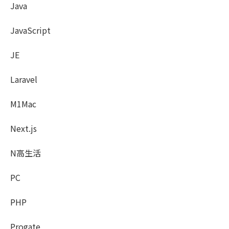
Java
JavaScript
JE
Laravel
M1Mac
Next.js
N高生活
PC
PHP
Progate