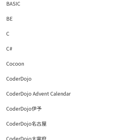
BASIC
BE
C
C#
Cocoon
CoderDojo
CoderDojo Advent Calendar
CoderDojo伊予
CoderDojo名古屋
CoderDojo太宰府