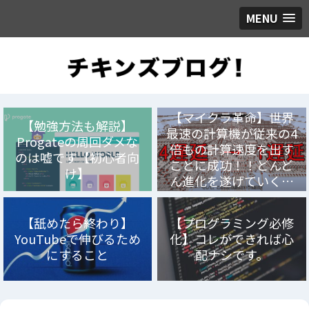
MENU
【マイクラ革命】世界
【勉強方法も解説】
最速の計算機が従来の4
Progateの周回ダメな
倍もの計算速度を出す
のは嘘です【初心者向
ことに成功！！どんど
け】
ん進化を遂げていく…
【舐めたら終わり】
【プログラミング必修
YouTubeで伸びるため
化】コレができれば心
にすること
配ナシです。