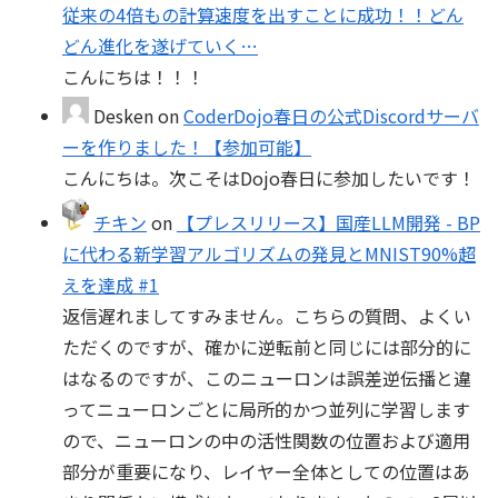
従来の4倍もの計算速度を出すことに成功！！どん
どん進化を遂げていく…
こんにちは！！！
Desken
on
CoderDojo春日の公式Discordサーバ
ーを作りました！【参加可能】
こんにちは。次こそはDojo春日に参加したいです！
チキン
on
【プレスリリース】国産LLM開発 - BP
に代わる新学習アルゴリズムの発見とMNIST90%超
えを達成 #1
返信遅れましてすみません。こちらの質問、よくい
ただくのですが、確かに逆転前と同じには部分的に
はなるのですが、このニューロンは誤差逆伝播と違
ってニューロンごとに局所的かつ並列に学習します
ので、ニューロンの中の活性関数の位置および適用
部分が重要になり、レイヤー全体としての位置はあ