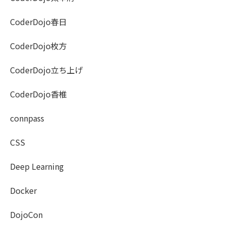
CoderDojo春日
CoderDojo枚方
CoderDojo立ち上げ
CoderDojo香椎
connpass
CSS
Deep Learning
Docker
DojoCon