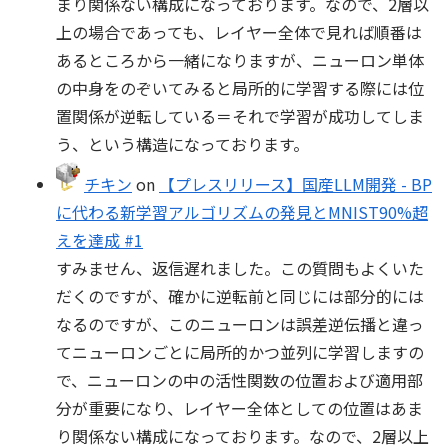
まり関係ない構成になっております。なので、2層以
上の場合であっても、レイヤー全体で見れば順番は
あるところから一緒になりますが、ニューロン単体
の中身をのぞいてみると局所的に学習する際には位
置関係が逆転している＝それで学習が成功してしま
う、という構造になっております。
チキン
on
【プレスリリース】国産LLM開発 - BP
に代わる新学習アルゴリズムの発見とMNIST90%超
えを達成 #1
すみません、返信遅れました。この質問もよくいた
だくのですが、確かに逆転前と同じには部分的には
なるのですが、このニューロンは誤差逆伝播と違っ
てニューロンごとに局所的かつ並列に学習しますの
で、ニューロンの中の活性関数の位置および適用部
分が重要になり、レイヤー全体としての位置はあま
り関係ない構成になっております。なので、2層以上