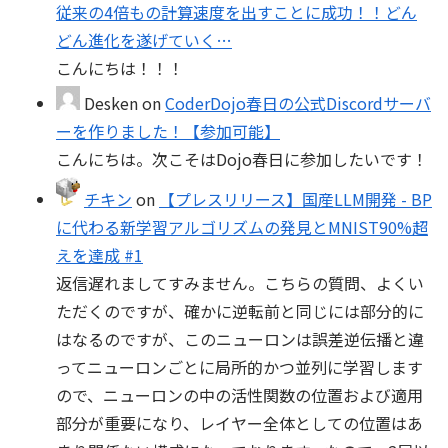
従来の4倍もの計算速度を出すことに成功！！どん
どん進化を遂げていく…
こんにちは！！！
Desken
on
CoderDojo春日の公式Discordサーバ
ーを作りました！【参加可能】
こんにちは。次こそはDojo春日に参加したいです！
チキン
on
【プレスリリース】国産LLM開発 - BP
に代わる新学習アルゴリズムの発見とMNIST90%超
えを達成 #1
返信遅れましてすみません。こちらの質問、よくい
ただくのですが、確かに逆転前と同じには部分的に
はなるのですが、このニューロンは誤差逆伝播と違
ってニューロンごとに局所的かつ並列に学習します
ので、ニューロンの中の活性関数の位置および適用
部分が重要になり、レイヤー全体としての位置はあ