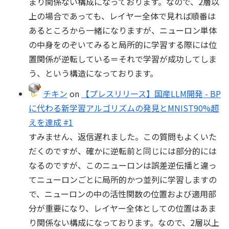
まり関係ない構成になっております。なので、2層以
上の場合であっても、レイヤー全体で見れば順番は
あるところから一緒になりますが、ニューロン単体
の中身をのぞいてみると局所的に学習する際には位
置関係が逆転している＝それで学習が成功してしま
う、という構造になっております。
チキン
on
【プレスリリース】国産LLM開発 - BP
に代わる新学習アルゴリズムの発見とMNIST90%超
えを達成 #1
すみません、返信遅れました。この質問もよくいた
だくのですが、確かに逆転前と同じには部分的には
なるのですが、このニューロンは誤差逆伝播と違っ
てニューロンごとに局所的かつ並列に学習しますの
で、ニューロンの中の活性関数の位置および適用部
分が重要になり、レイヤー全体としての位置はあま
り関係ない構成になっております。なので、2層以上