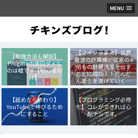
MENU
【マイクラ革命】世界
【勉強方法も解説】
最速の計算機が従来の4
Progateの周回ダメな
倍もの計算速度を出す
のは嘘です【初心者向
ことに成功！！どんど
け】
ん進化を遂げていく…
【舐めたら終わり】
【プログラミング必修
YouTubeで伸びるため
化】コレができれば心
にすること
配ナシです。