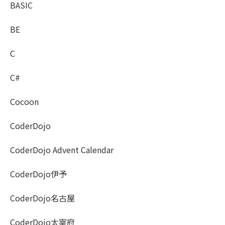
BASIC
BE
C
C#
Cocoon
CoderDojo
CoderDojo Advent Calendar
CoderDojo伊予
CoderDojo名古屋
CoderDojo太宰府