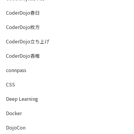
CoderDojo春日
CoderDojo枚方
CoderDojo立ち上げ
CoderDojo香椎
connpass
CSS
Deep Learning
Docker
DojoCon