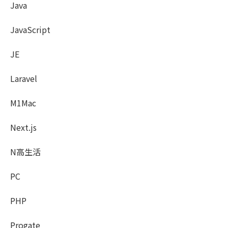
Java
JavaScript
JE
Laravel
M1Mac
Next.js
N高生活
PC
PHP
Progate