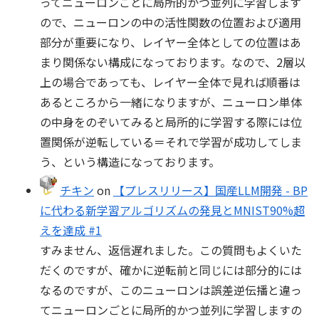
ってニューロンごとに局所的かつ並列に学習します
ので、ニューロンの中の活性関数の位置および適用
部分が重要になり、レイヤー全体としての位置はあ
まり関係ない構成になっております。なので、2層以
上の場合であっても、レイヤー全体で見れば順番は
あるところから一緒になりますが、ニューロン単体
の中身をのぞいてみると局所的に学習する際には位
置関係が逆転している＝それで学習が成功してしま
う、という構造になっております。
チキン
on
【プレスリリース】国産LLM開発 - BP
に代わる新学習アルゴリズムの発見とMNIST90%超
えを達成 #1
すみません、返信遅れました。この質問もよくいた
だくのですが、確かに逆転前と同じには部分的には
なるのですが、このニューロンは誤差逆伝播と違っ
てニューロンごとに局所的かつ並列に学習しますの