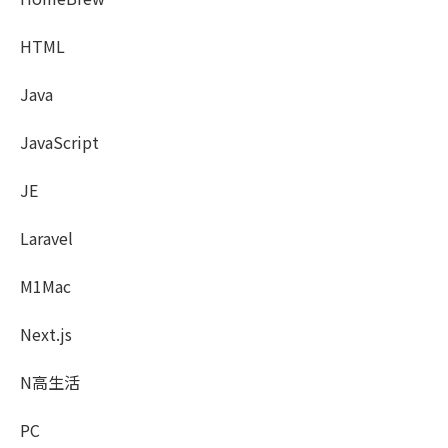
HTML
Java
JavaScript
JE
Laravel
M1Mac
Next.js
N高生活
PC