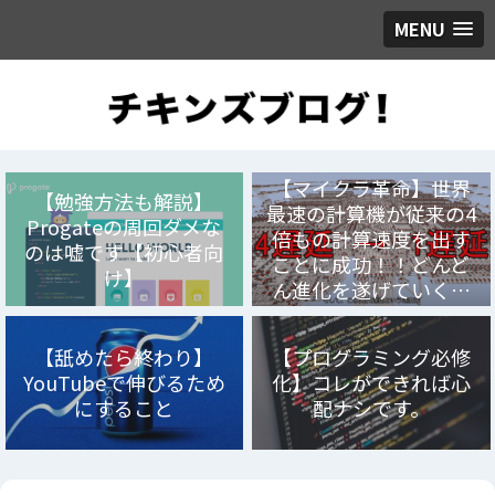
MENU
【マイクラ革命】世界
【勉強方法も解説】
最速の計算機が従来の4
Progateの周回ダメな
倍もの計算速度を出す
のは嘘です【初心者向
ことに成功！！どんど
け】
ん進化を遂げていく…
【舐めたら終わり】
【プログラミング必修
YouTubeで伸びるため
化】コレができれば心
にすること
配ナシです。