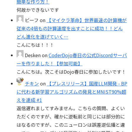
簡単な作り方！
何故かできないです
ビーフ
on
【マイクラ革命】世界最速の計算機が
従来の4倍もの計算速度を出すことに成功！！どん
どん進化を遂げていく…
こんにちは！！！
Desken
on
CoderDojo春日の公式Discordサーバ
ーを作りました！【参加可能】
こんにちは。次こそはDojo春日に参加したいです！
チキン
on
【プレスリリース】国産LLM開発 - BP
に代わる新学習アルゴリズムの発見とMNIST90%超
えを達成 #1
返信遅れましてすみません。こちらの質問、よくい
ただくのですが、確かに逆転前と同じには部分的に
はなるのですが、このニューロンは誤差逆伝播と違