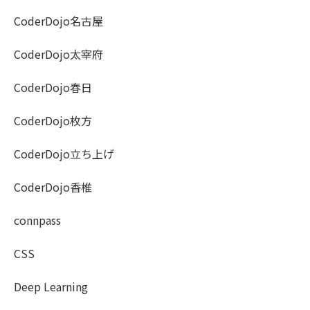
CoderDojo名古屋
CoderDojo太宰府
CoderDojo春日
CoderDojo枚方
CoderDojo立ち上げ
CoderDojo香椎
connpass
CSS
Deep Learning