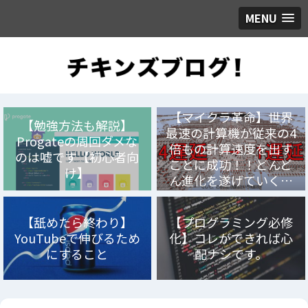
MENU
【マイクラ革命】世界
【勉強方法も解説】
最速の計算機が従来の4
Progateの周回ダメな
倍もの計算速度を出す
のは嘘です【初心者向
ことに成功！！どんど
け】
ん進化を遂げていく…
【舐めたら終わり】
【プログラミング必修
YouTubeで伸びるため
化】コレができれば心
にすること
配ナシです。