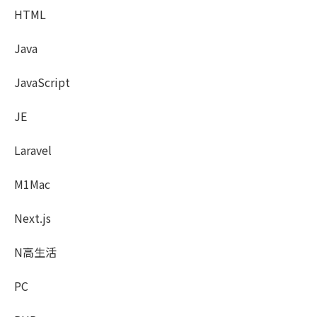
HTML
Java
JavaScript
JE
Laravel
M1Mac
Next.js
N高生活
PC