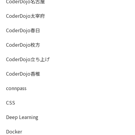
CoderDojo名古屋
CoderDojo太宰府
CoderDojo春日
CoderDojo枚方
CoderDojo立ち上げ
CoderDojo香椎
connpass
CSS
Deep Learning
Docker