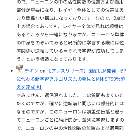
ので、ニューロンの中の活性関数の位置および適用
部分が重要になり、レイヤー全体としての位置はあ
まり関係ない構成になっております。なので、2層以
上の場合であっても、レイヤー全体で見れば順番は
あるところから一緒になりますが、ニューロン単体
の中身をのぞいてみると局所的に学習する際には位
置関係が逆転している＝それで学習が成功してしま
う、という構造になっております。
チキン
on
【プレスリリース】国産LLM開発 - BP
に代わる新学習アルゴリズムの発見とMNIST90%超
えを達成 #1
すみません、返信遅れました。この質問もよくいた
だくのですが、確かに逆転前と同じには部分的には
なるのですが、このニューロンは誤差逆伝播と違っ
てニューロンごとに局所的かつ並列に学習しますの
で、ニューロンの中の活性関数の位置および適用部