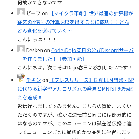
何故かできないです
ビーフ
on
【マイクラ革命】世界最速の計算機が
従来の4倍もの計算速度を出すことに成功！！どん
どん進化を遂げていく…
こんにちは！！！
Desken
on
CoderDojo春日の公式Discordサーバ
ーを作りました！【参加可能】
こんにちは。次こそはDojo春日に参加したいです！
チキン
on
【プレスリリース】国産LLM開発 - BP
に代わる新学習アルゴリズムの発見とMNIST90%超
えを達成 #1
返信遅れましてすみません。こちらの質問、よくい
ただくのですが、確かに逆転前と同じには部分的に
はなるのですが、このニューロンは誤差逆伝播と違
ってニューロンごとに局所的かつ並列に学習します