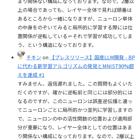
まり関係ない構成になっております。なので、2層以
上の場合であっても、レイヤー全体で見れば順番は
あるところから一緒になりますが、ニューロン単体
の中身をのぞいてみると局所的に学習する際には位
置関係が逆転している＝それで学習が成功してしま
う、という構造になっております。
チキン
on
【プレスリリース】国産LLM開発 - BP
に代わる新学習アルゴリズムの発見とMNIST90%超
えを達成 #1
すみません、返信遅れました。この質問もよくいた
だくのですが、確かに逆転前と同じには部分的には
なるのですが、このニューロンは誤差逆伝播と違っ
てニューロンごとに局所的かつ並列に学習しますの
で、ニューロンの中の活性関数の位置および適用部
分が重要になり、レイヤー全体としての位置はあま
り関係ない構成になっております。なので、2層以上