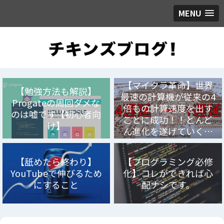
MENU
【マイクラ革命】世界
【勉強方法も解説】
最速の計算機が従来の4
Progateの周回ダメな
倍もの計算速度を出す
のは嘘です【初心者向
ことに成功！！どんど
け】
ん進化を遂げていく…
【舐めたら終わり】
【プログラミング必修
YouTubeで伸びるため
化】コレができれば心
にすること
配ナシです。