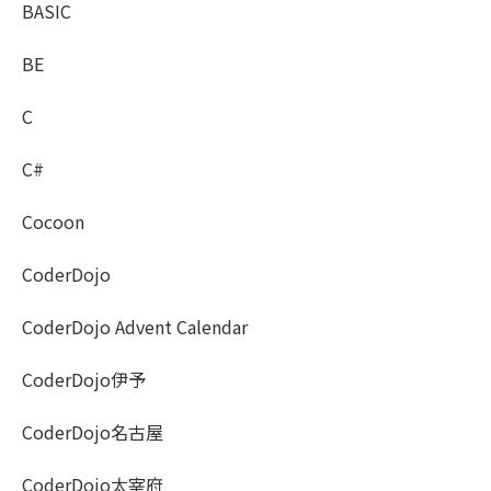
BASIC
BE
C
C#
Cocoon
CoderDojo
CoderDojo Advent Calendar
CoderDojo伊予
CoderDojo名古屋
CoderDojo太宰府