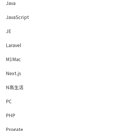
Java
JavaScript
JE
Laravel
M1Mac
Next.js
N高生活
PC
PHP
Progate