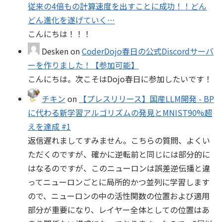
従来の4倍もの計算速度を出すことに成功！！どん
どん進化を遂げていく…
こんにちは！！！
Desken
on
CoderDojo春日の公式Discordサーバ
ーを作りました！【参加可能】
こんにちは。次こそはDojo春日に参加したいです！
チキン
on
【プレスリリース】国産LLM開発 - BP
に代わる新学習アルゴリズムの発見とMNIST90%超
えを達成 #1
返信遅れましてすみません。こちらの質問、よくい
ただくのですが、確かに逆転前と同じには部分的に
はなるのですが、このニューロンは誤差逆伝播と違
ってニューロンごとに局所的かつ並列に学習します
ので、ニューロンの中の活性関数の位置および適用
部分が重要になり、レイヤー全体としての位置はあ