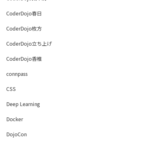
CoderDojo春日
CoderDojo枚方
CoderDojo立ち上げ
CoderDojo香椎
connpass
CSS
Deep Learning
Docker
DojoCon