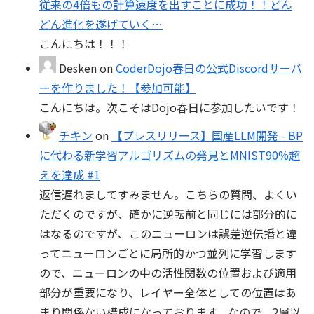
従来の4倍もの計算速度を出すことに成功！！どん
どん進化を遂げていく…
こんにちは！！！
Desken
on
CoderDojo春日の公式Discordサーバ
ーを作りました！【参加可能】
こんにちは。次こそはDojo春日に参加したいです！
チキン
on
【プレスリリース】国産LLM開発 - BP
に代わる新学習アルゴリズムの発見とMNIST90%超
えを達成 #1
返信遅れましてすみません。こちらの質問、よくい
ただくのですが、確かに逆転前と同じには部分的に
はなるのですが、このニューロンは誤差逆伝播と違
ってニューロンごとに局所的かつ並列に学習します
ので、ニューロンの中の活性関数の位置および適用
部分が重要になり、レイヤー全体としての位置はあ
まり関係ない構成になっております。なので、2層以