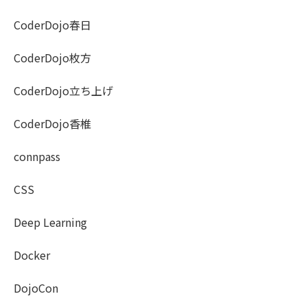
CoderDojo春日
CoderDojo枚方
CoderDojo立ち上げ
CoderDojo香椎
connpass
CSS
Deep Learning
Docker
DojoCon