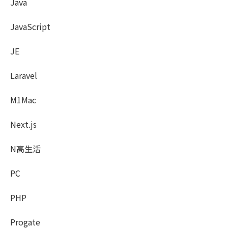
Java
JavaScript
JE
Laravel
M1Mac
Next.js
N高生活
PC
PHP
Progate