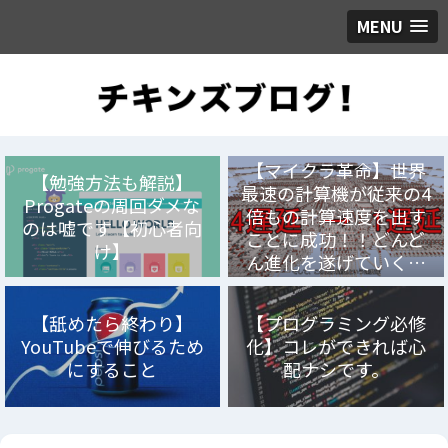
MENU
【マイクラ革命】世界
【勉強方法も解説】
最速の計算機が従来の4
Progateの周回ダメな
倍もの計算速度を出す
のは嘘です【初心者向
ことに成功！！どんど
け】
ん進化を遂げていく…
【舐めたら終わり】
【プログラミング必修
YouTubeで伸びるため
化】コレができれば心
にすること
配ナシです。