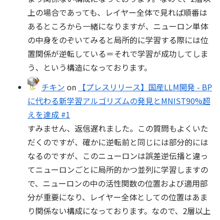
上の場合であっても、レイヤー全体で見れば順番は
あるところから一緒になりますが、ニューロン単体
の中身をのぞいてみると局所的に学習する際には位
置関係が逆転している＝それで学習が成功してしま
う、という構造になっております。
チキン
on
【プレスリリース】国産LLM開発 - BP
に代わる新学習アルゴリズムの発見とMNIST90%超
えを達成 #1
すみません、返信遅れました。この質問もよくいた
だくのですが、確かに逆転前と同じには部分的には
なるのですが、このニューロンは誤差逆伝播と違っ
てニューロンごとに局所的かつ並列に学習しますの
で、ニューロンの中の活性関数の位置および適用部
分が重要になり、レイヤー全体としての位置はあま
り関係ない構成になっております。なので、2層以上