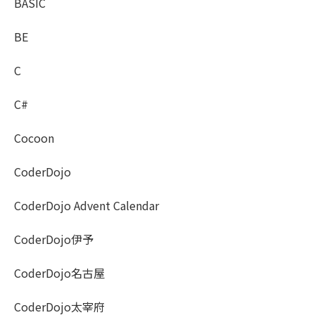
BASIC
BE
C
C#
Cocoon
CoderDojo
CoderDojo Advent Calendar
CoderDojo伊予
CoderDojo名古屋
CoderDojo太宰府