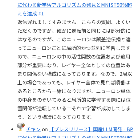
に代わる新学習アルゴリズムの発見とMNIST90%超
えを達成 #1
返信遅れましてすみません。こちらの質問、よくい
ただくのですが、確かに逆転前と同じには部分的に
はなるのですが、このニューロンは誤差逆伝播と違
ってニューロンごとに局所的かつ並列に学習します
ので、ニューロンの中の活性関数の位置および適用
部分が重要になり、レイヤー全体としての位置はあ
まり関係ない構成になっております。なので、2層以
上の場合であっても、レイヤー全体で見れば順番は
あるところから一緒になりますが、ニューロン単体
の中身をのぞいてみると局所的に学習する際には位
置関係が逆転している＝それで学習が成功してしま
う、という構造になっております。
チキン
on
【プレスリリース】国産LLM開発 - BP
に代わる新学習アルゴリズムの発見とMNIST90%超