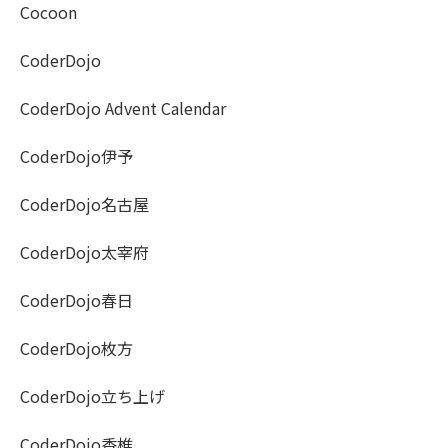
Cocoon
CoderDojo
CoderDojo Advent Calendar
CoderDojo伊予
CoderDojo名古屋
CoderDojo太宰府
CoderDojo春日
CoderDojo枚方
CoderDojo立ち上げ
CoderDojo香椎