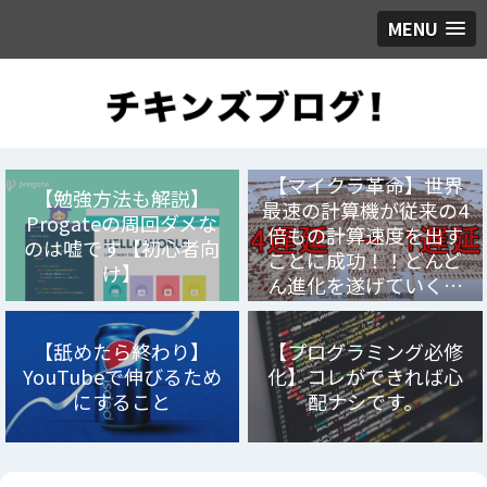
MENU
【マイクラ革命】世界
【勉強方法も解説】
最速の計算機が従来の4
Progateの周回ダメな
倍もの計算速度を出す
のは嘘です【初心者向
ことに成功！！どんど
け】
ん進化を遂げていく…
【舐めたら終わり】
【プログラミング必修
YouTubeで伸びるため
化】コレができれば心
にすること
配ナシです。