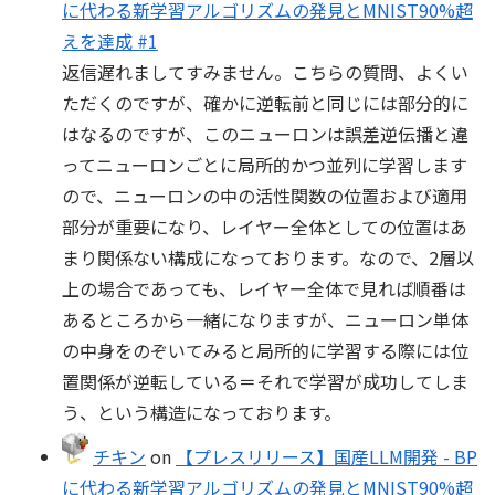
に代わる新学習アルゴリズムの発見とMNIST90%超
えを達成 #1
返信遅れましてすみません。こちらの質問、よくい
ただくのですが、確かに逆転前と同じには部分的に
はなるのですが、このニューロンは誤差逆伝播と違
ってニューロンごとに局所的かつ並列に学習します
ので、ニューロンの中の活性関数の位置および適用
部分が重要になり、レイヤー全体としての位置はあ
まり関係ない構成になっております。なので、2層以
上の場合であっても、レイヤー全体で見れば順番は
あるところから一緒になりますが、ニューロン単体
の中身をのぞいてみると局所的に学習する際には位
置関係が逆転している＝それで学習が成功してしま
う、という構造になっております。
チキン
on
【プレスリリース】国産LLM開発 - BP
に代わる新学習アルゴリズムの発見とMNIST90%超