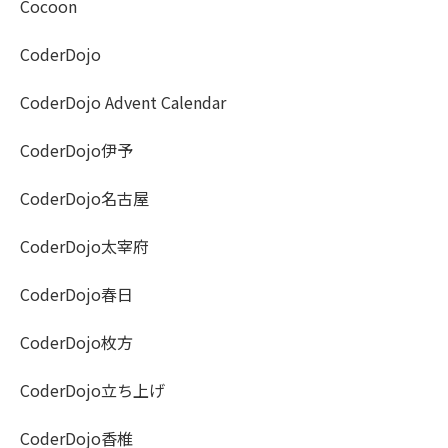
Cocoon
CoderDojo
CoderDojo Advent Calendar
CoderDojo伊予
CoderDojo名古屋
CoderDojo太宰府
CoderDojo春日
CoderDojo枚方
CoderDojo立ち上げ
CoderDojo香椎