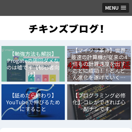
MENU
【マイクラ革命】世界
【勉強方法も解説】
最速の計算機が従来の4
Progateの周回ダメな
倍もの計算速度を出す
のは嘘です【初心者向
ことに成功！！どんど
け】
ん進化を遂げていく…
【舐めたら終わり】
【プログラミング必修
YouTubeで伸びるため
化】コレができれば心
にすること
配ナシです。