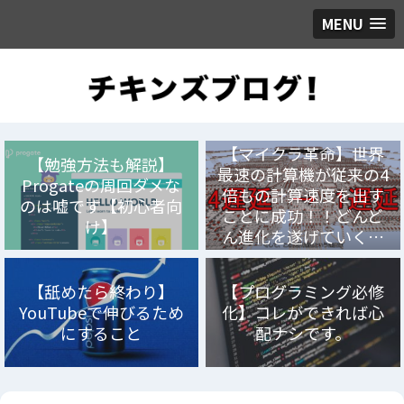
MENU
【マイクラ革命】世界
【勉強方法も解説】
最速の計算機が従来の4
Progateの周回ダメな
倍もの計算速度を出す
のは嘘です【初心者向
ことに成功！！どんど
け】
ん進化を遂げていく…
【舐めたら終わり】
【プログラミング必修
YouTubeで伸びるため
化】コレができれば心
にすること
配ナシです。