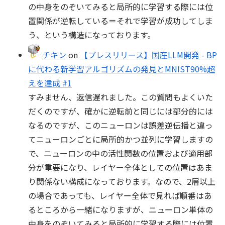
の中身をのぞいてみると局所的に学習する際には位
置関係が逆転している＝それで学習が成功してしま
う、という構造になっております。
チキン
on
【プレスリリース】国産LLM開発 - BP
に代わる新学習アルゴリズムの発見とMNIST90%超
えを達成 #1
すみません、返信遅れました。この質問もよくいた
だくのですが、確かに逆転前と同じには部分的には
なるのですが、このニューロンは誤差逆伝播と違っ
てニューロンごとに局所的かつ並列に学習しますの
で、ニューロンの中の活性関数の位置および適用部
分が重要になり、レイヤー全体としての位置はあま
り関係ない構成になっております。なので、2層以上
の場合であっても、レイヤー全体で見れば順番はあ
るところから一緒になりますが、ニューロン単体の
中身をのぞいてみると局所的に学習する際には位置