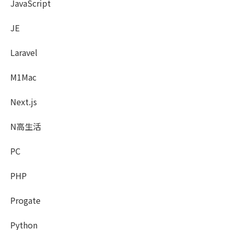
JavaScript
JE
Laravel
M1Mac
Next.js
N高生活
PC
PHP
Progate
Python