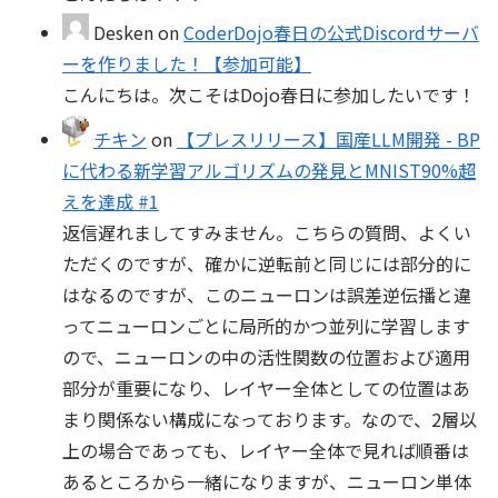
Desken
on
CoderDojo春日の公式Discordサーバ
ーを作りました！【参加可能】
こんにちは。次こそはDojo春日に参加したいです！
チキン
on
【プレスリリース】国産LLM開発 - BP
に代わる新学習アルゴリズムの発見とMNIST90%超
えを達成 #1
返信遅れましてすみません。こちらの質問、よくい
ただくのですが、確かに逆転前と同じには部分的に
はなるのですが、このニューロンは誤差逆伝播と違
ってニューロンごとに局所的かつ並列に学習します
ので、ニューロンの中の活性関数の位置および適用
部分が重要になり、レイヤー全体としての位置はあ
まり関係ない構成になっております。なので、2層以
上の場合であっても、レイヤー全体で見れば順番は
あるところから一緒になりますが、ニューロン単体