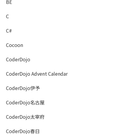
BE
C
C#
Cocoon
CoderDojo
CoderDojo Advent Calendar
CoderDojo伊予
CoderDojo名古屋
CoderDojo太宰府
CoderDojo春日