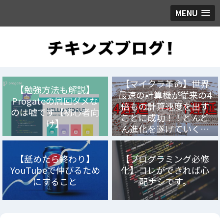
MENU
【マイクラ革命】世界
【勉強方法も解説】
最速の計算機が従来の4
Progateの周回ダメな
倍もの計算速度を出す
のは嘘です【初心者向
ことに成功！！どんど
け】
ん進化を遂げていく…
【舐めたら終わり】
【プログラミング必修
YouTubeで伸びるため
化】コレができれば心
にすること
配ナシです。