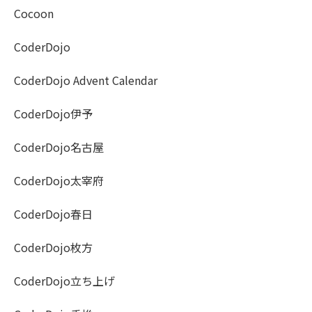
Cocoon
CoderDojo
CoderDojo Advent Calendar
CoderDojo伊予
CoderDojo名古屋
CoderDojo太宰府
CoderDojo春日
CoderDojo枚方
CoderDojo立ち上げ