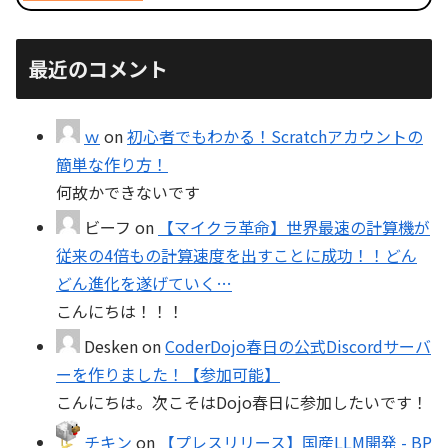
最近のコメント
ｗ
on
初心者でもわかる！Scratchアカウントの
簡単な作り方！
何故かできないです
ビーフ
on
【マイクラ革命】世界最速の計算機が
従来の4倍もの計算速度を出すことに成功！！どん
どん進化を遂げていく…
こんにちは！！！
Desken
on
CoderDojo春日の公式Discordサーバ
ーを作りました！【参加可能】
こんにちは。次こそはDojo春日に参加したいです！
チキン
on
【プレスリリース】国産LLM開発 - BP