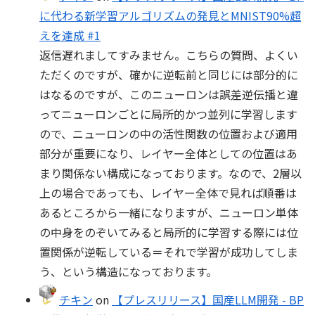
に代わる新学習アルゴリズムの発見とMNIST90%超
えを達成 #1
返信遅れましてすみません。こちらの質問、よくい
ただくのですが、確かに逆転前と同じには部分的に
はなるのですが、このニューロンは誤差逆伝播と違
ってニューロンごとに局所的かつ並列に学習します
ので、ニューロンの中の活性関数の位置および適用
部分が重要になり、レイヤー全体としての位置はあ
まり関係ない構成になっております。なので、2層以
上の場合であっても、レイヤー全体で見れば順番は
あるところから一緒になりますが、ニューロン単体
の中身をのぞいてみると局所的に学習する際には位
置関係が逆転している＝それで学習が成功してしま
う、という構造になっております。
チキン
on
【プレスリリース】国産LLM開発 - BP